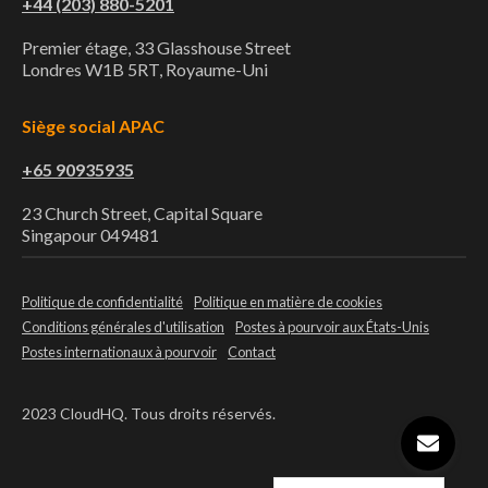
+44 (203) 880-5201
Premier étage, 33 Glasshouse Street
Londres W1B 5RT, Royaume-Uni
Siège social APAC
+65 90935935
23 Church Street, Capital Square
Singapour 049481
Politique de confidentialité
Politique en matière de cookies
Conditions générales d'utilisation
Postes à pourvoir aux États-Unis
Postes internationaux à pourvoir
Contact
2023 CloudHQ. Tous droits réservés.
Ouvrir