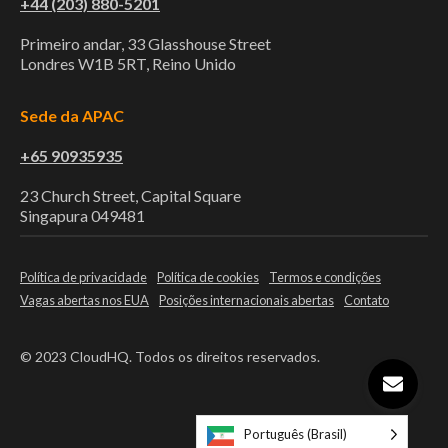
+44 (203) 880-5201
Primeiro andar, 33 Glasshouse Street
Londres W1B 5RT, Reino Unido
Sede da APAC
+65 90935935
23 Church Street, Capital Square
Singapura 049481
Política de privacidade
Política de cookies
Termos e condições
Vagas abertas nos EUA
Posições internacionais abertas
Contato
© 2023 CloudHQ. Todos os direitos reservados.
Abrir 
Português (Brasil)