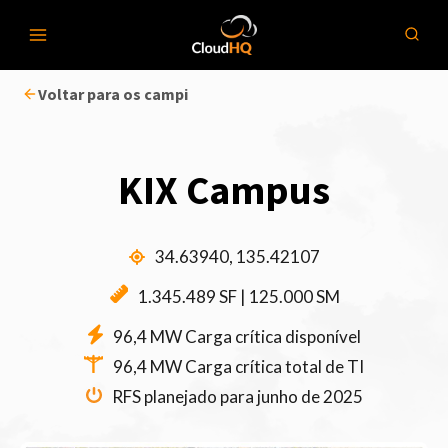
Pular
para
o
Voltar para os campi
conteúdo
KIX Campus
34.63940, 135.42107
1.345.489 SF | 125.000 SM
96,4 MW Carga crítica disponível
96,4 MW Carga crítica total de TI
RFS planejado para junho de 2025