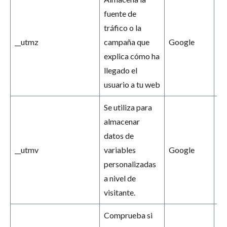
fuente de
tráfico o la
__utmz
campaña que
Google
6 
explica cómo ha
llegado el
usuario a tu web
Se utiliza para
almacenar
datos de
__utmv
variables
Google
2 
personalizadas
a nivel de
visitante.
Comprueba si