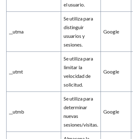
el usuario.
Se utiliza para
distinguir
__utma
Google
2 
usuarios y
sesiones.
Se utiliza para
limitar la
__utmt
Google
10
velocidad de
solicitud.
Se utiliza para
determinar
__utmb
Google
30
nuevas
sesiones/visitas.
Almacena la