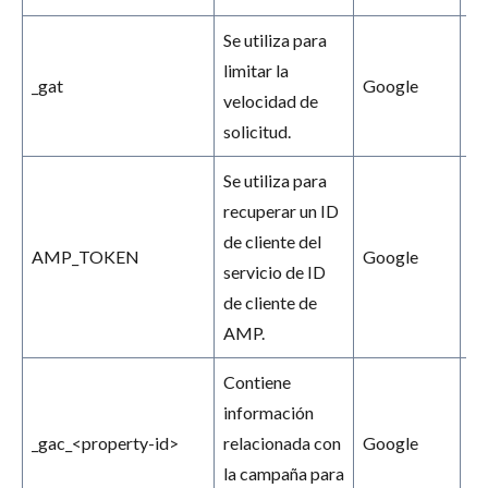
Se utiliza para
limitar la
_gat
Google
1 
velocidad de
solicitud.
Se utiliza para
recuperar un ID
De
de cliente del
AMP_TOKEN
Google
se
servicio de ID
1 
de cliente de
AMP.
Contiene
información
_gac_<property-id>
relacionada con
Google
3 
la campaña para