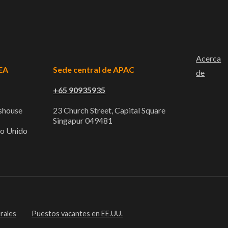
Acerca
EA
Sede central de APAC
de
+65 90935935
sshouse
23 Church Street, Capital Square
Singapur 049481
no Unido
rales
Puestos vacantes en EE.UU.