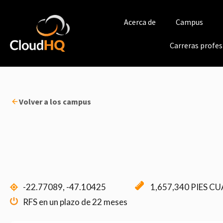
Ir
al
Acerca de
Campus
contenido
Carreras profes
Volver a los campus
-22.77089, -47.10425
1,657,340 PIES C
RFS en un plazo de 22 meses