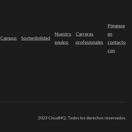
Póngase
Nuestro
Carreras
en
Campus
Sostenibilidad
equipo
profesionales
contacto
con
2023 CloudHQ. Todos los derechos reservados.